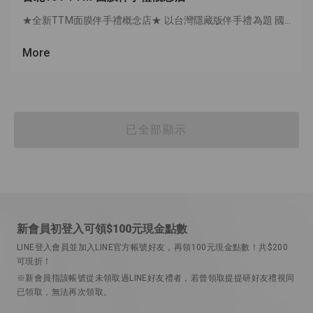
★全新TTM面膜伴手禮概念店★ 以台灣隱藏版伴手禮為題 國內外旅客都愛，送禮超有面子 邀請佐研院設計師再度大展身手 ✓絕美櫃位 ✓吸睛禮盒 ✓開箱體驗 準備好要攻佔你的相簿版面！
More
已全部顯示
新會員初登入可領$100元現金點數
LINE登入會員並加入LINE官方帳號好友，再領100元現金點數！共$200
可現折！
※新會員指該帳號從未領取過LINE好友禮者，若曾領取提提研好友禮視同
已領取，無法再次領取。