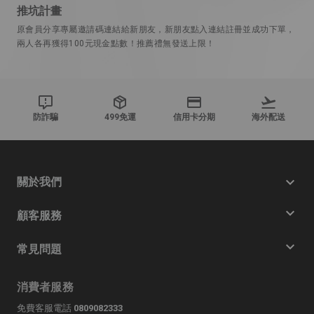
推坑計畫
原會員分享專屬邀請碼連結給新朋友，新朋友點入連結註冊並成功下單，
兩人各再獲得100元現金點數！推薦禮無發送上限！
防詐騙
499免運
信用卡分期
海外配送
關於我們
顧客服務
常見問題
消費者服務
免費客服電話
0809082333