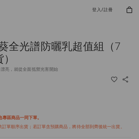
登入/註冊
葵全光譜防曬乳超值組（7
貨）
得漂亮，就從全面抵禦光害開始
他專區商品一同下單。
7 依訂單順序出貨；若訂單含預購商品，將待全部到齊後統一出貨。