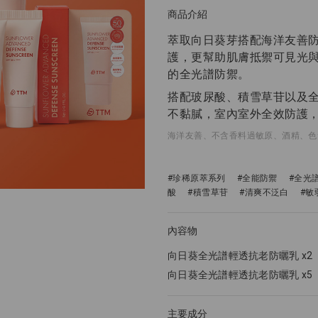
商品介紹
萃取向日葵芽搭配海洋友善防
護，更幫助肌膚抵禦可見光
的全光譜防禦。
搭配玻尿酸、積雪草苷以及
不黏膩，室內室外全效防護
海洋友善、不含香料過敏原、酒精、色素、
#珍稀原萃系列
#全能防禦
#全光
酸
#積雪草苷
#清爽不泛白
#敏
內容物
向日葵全光譜輕透抗老防曬乳 x2
向日葵全光譜輕透抗老防曬乳 x5
主要成分