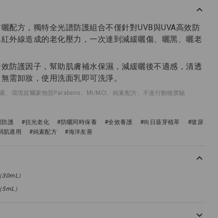
曬配方，獨特全光譜防護組合不僅針對UVB與UVA高效防
與紅外線造成的老化壓力，一次達到減緩曬傷、曬黑、曬老
全效防護因子，幫助肌膚補水保濕，減緩曬後不適感，清透
，無需卸妝，使用洗面乳即可洗淨。
環境賀爾蒙物質Parabens、MI/MCI、純素配方、不進行動物實驗
譜防護
#抗光老化
#防曬同時保養
#全效養護
#向日葵芽植萃
#玻尿
弱肌適用
#純素配方
#海洋友善
（30mL）
（5mL）