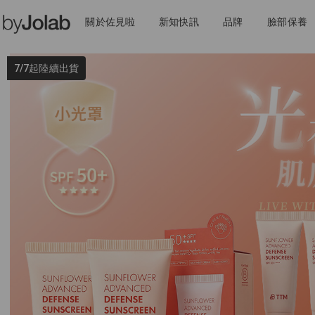
關於佐見啦
新知快訊
品牌
臉部保養
7/7起陸續出貨