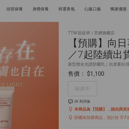
頭部保養
身體保養
研選香氛
心服口服
獨家優惠
TTM 提提研｜官網旗艦店
【預購】向日
／7起陸續出
新型態全光譜防曬乳｜抗老要抗
售價：
$1,100
缺貨中
26 則評論
本商品為【預購】，請勿與其
防曬為預購商品，預計於 7/