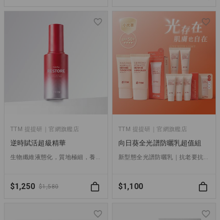
TTM 提提研｜官網旗艦店
TTM 提提研｜官網旗艦店
逆時賦活超級精華
向日葵全光譜防曬乳超值組
生物纖維液態化，質地極細，養分直輸，超越精華的新選擇。
新型態全光譜防曬乳｜抗老要抗得漂亮，就從全面抵禦光害開始
$1,250
$1,100
$1,580