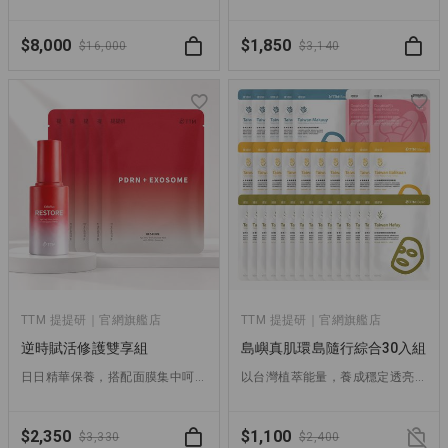
$8,000
$1,850
$16,000
$3,140
TTM 提提研｜官網旗艦店
TTM 提提研｜官網旗艦店
逆時賦活修護雙享組
島嶼真肌環島隨行綜合30入組
日日精華保養，搭配面膜集中呵護，重賦肌膚彈潤光采
以台灣植萃能量，養成穩定透亮的真實膚況
$2,350
$1,100
$3,330
$2,400