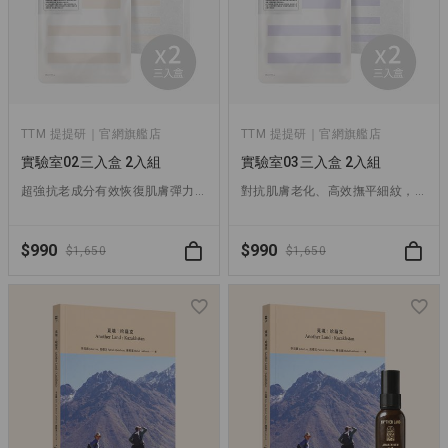
TTM 提提研｜官網旗艦店
TTM 提提研｜官網旗艦店
實驗室02三入盒 2入組
實驗室03三入盒 2入組
超強抗老成分有效恢復肌膚彈力，熟齡肌必備抗老面膜！
對抗肌膚老化、高效撫平細紋，乾燥老化肌首選！
$990
$990
$1,650
$1,650