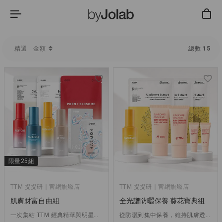
金額
精選
總數
15
限量25組
TTM 提提研｜官網旗艦店
TTM 提提研｜官網旗艦店
肌膚財富自由組
全光譜防曬保養 葵花寶典組
一次集結 TTM 經典精華與明星面膜，打造完整保養儀式
從防曬到集中保養，維持肌膚透亮光采