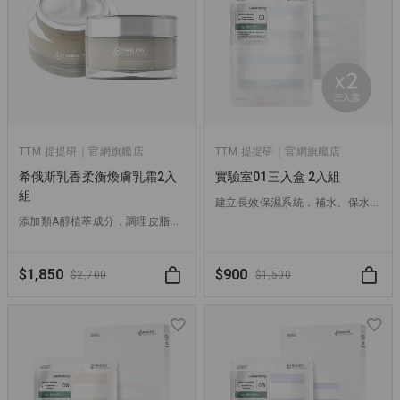
TTM 提提研｜官網旗艦店
TTM 提提研｜官網旗艦店
希俄斯乳香柔衡煥膚乳霜2入
實驗室01三入盒 2入組
組
建立長效保濕系統，補水、保水、舒緩一片搞定！
添加類A醇植萃成分，調理皮脂、撫平細紋，一抹找回肌膚柔嫩！
$1,850
$900
$2,700
$1,500