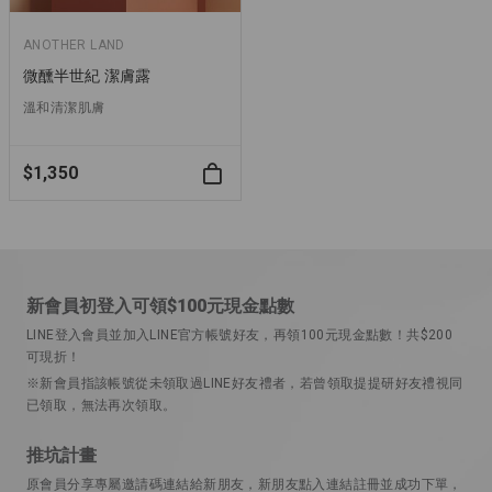
ANOTHER LAND
微醺半世紀 潔膚露
溫和清潔肌膚
$1,350
新會員初登入可領$100元現金點數
LINE登入會員並加入LINE官方帳號好友，再領100元現金點數！共$200
可現折！
※新會員指該帳號從未領取過LINE好友禮者，若曾領取提提研好友禮視同
已領取，無法再次領取。
推坑計畫
原會員分享專屬邀請碼連結給新朋友，新朋友點入連結註冊並成功下單，