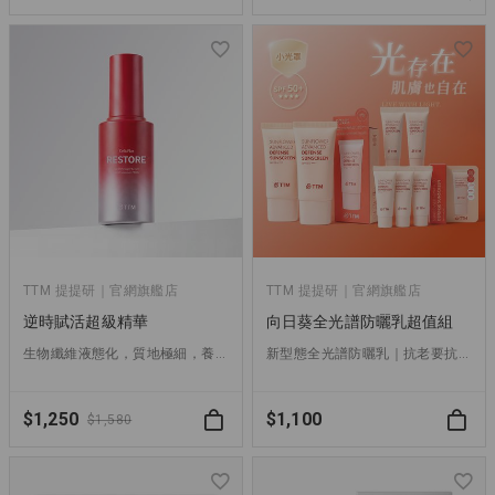
TTM 提提研｜官網旗艦店
TTM 提提研｜官網旗艦店
逆時賦活超級精華
向日葵全光譜防曬乳超值組
生物纖維液態化，質地極細，養分直輸，超越精華的新選擇。
新型態全光譜防曬乳｜抗老要抗得漂亮，就從全面抵禦光害開始
$1,250
$1,100
$1,580