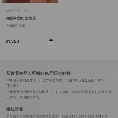
ANOTHER LAND
微醺半世紀 潔膚露
溫和清潔肌膚
$1,350
新會員初登入可領$100元現金點數
LINE登入會員並加入LINE官方帳號好友，再領100元現金點數！共$200
可現折！
※新會員指該帳號從未領取過LINE好友禮者，若曾領取提提研好友禮視同
已領取，無法再次領取。
推坑計畫
原會員分享專屬邀請碼連結給新朋友，新朋友點入連結註冊並成功下單，