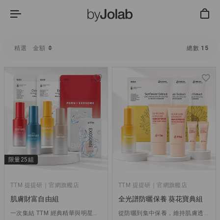
金額
精選
總數
15
限量25組
TTM 提提研｜官網旗艦店
TTM 提提研｜官網旗艦店
肌膚財富自由組
全光譜防曬保養 葵花寶典組
一次集結 TTM 經典精華與明星面膜，打造完整保養儀式
從防曬到集中保養，維持肌膚透亮光采