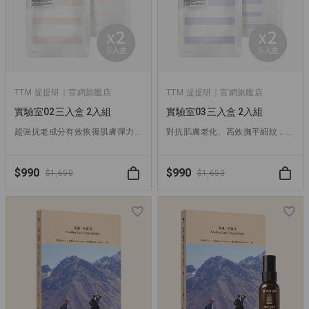
TTM 提提研｜官網旗艦店
TTM 提提研｜官網旗艦店
實驗室02三入盒 2入組
實驗室03三入盒 2入組
超強抗老成分有效恢復肌膚彈力，熟齡肌必備抗老面膜！
對抗肌膚老化、高效撫平細紋，乾燥老化肌首選！
$990
$990
$1,650
$1,650