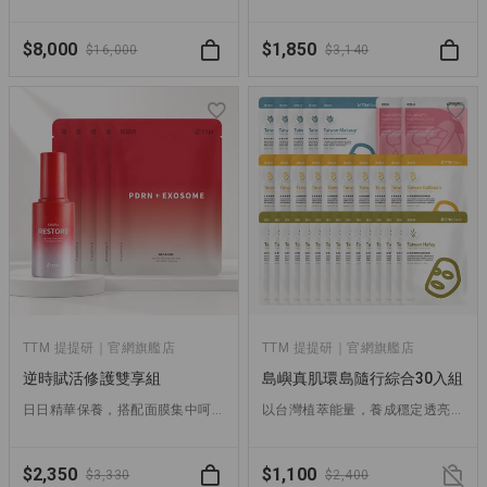
$8,000
$1,850
$16,000
$3,140
TTM 提提研｜官網旗艦店
TTM 提提研｜官網旗艦店
逆時賦活修護雙享組
島嶼真肌環島隨行綜合30入組
日日精華保養，搭配面膜集中呵護，重賦肌膚彈潤光采
以台灣植萃能量，養成穩定透亮的真實膚況
$2,350
$1,100
$3,330
$2,400