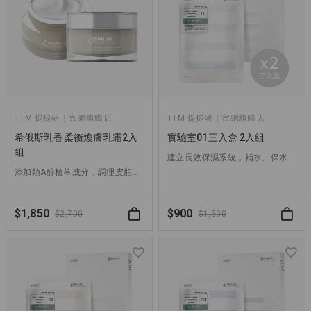
TTM 提提研｜官網旗艦店
TTM 提提研｜官網旗艦店
希俄斯乳香柔衡煥膚乳霜2入
實驗室01三入盒 2入組
組
建立長效保濕系統，補水、保水、舒緩一片搞定！
添加類A醇植萃成分，調理皮脂、撫平細紋，一抹找回肌膚柔嫩！
$1,850
$900
$2,700
$1,500