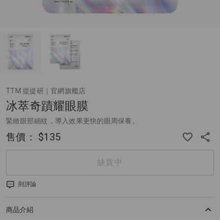
TTM 提提研｜官網旗艦店
冰萃奇蹟耀眼膜
緊緻眼部細紋，導入效果更快的眼周保養。
售價：
$135
缺貨中
則評論
商品介紹