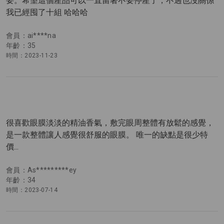
要。希望這個產品可以一直留著不要停產了，不過也沒關係
我已經囤了十組 哈哈哈
會員：ai****na
年齡：35
時間：2023-11-23
很喜歡眼膜淡淡的精油香氣，敷完眼周整體有放鬆的感覺，
是一款整體讓人感覺很舒服的眼膜。 唯一的缺點是很少特
價...
會員：As*********ey
年齡：34
時間：2023-07-14