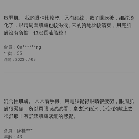
敏弱肌。 我的眼晴比較乾，又有細紋，敷了眼膜後，細紋淡
化了，眼睛周圍肌膚也較滋潤 ; 它的質地比較清爽，用完肌
膚沒有負擔，也沒長油脂粒！
會員：Ca******ng
年齡：55
時間：2023-07-09
混合性肌膚。 常常看手機、用電腦覺得眼睛很疲勞，眼周肌
膚很緊繃，所以買眼膜試試看，拿去冰箱冰，冰冰的敷上去
很舒服！有舒緩肌膚緊繃的感覺。
會員：陳桂***
年齡：43