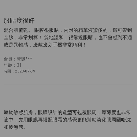
服貼度很好
混合肌偏乾。 眼膜很服貼，內附的精華液蠻多的，還可帶到
全臉，非常划算！ 質地溫和，很靠近眼睛，也不會感到不適
或是異物感，邊敷邊划手機非常順利！
會員：黃珮***
年齡：31
時間：2023-07-09
屬於敏感肌膚，眼膜設計的造型可包覆眼周，厚薄度也非常
適中，先用眼膜再搭配眼霜的感覺更能幫助淡化眼周圍暗沈
和疲憊感。