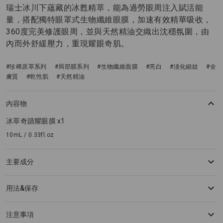
瑞士冰川下蘊藏的冰甦精萃，能為過勞眼周注入賦活能
量，搭配獨特眼罩式生物纖維眼膜，加速有效精華吸收，
360度完美修護眼周，並與天然精油交織出沈穩氛圍，由
內而外舒緩壓力，重現耀眼奇肌。
#珍稀原萃系列
#局部膜系列
#生物纖維面膜
#亮白
#淡化細紋
#全
膚質
#乾性肌
#天然精油
內容物
冰萃奇蹟耀眼膜 x1
10mL / 0.33fl.oz
主要成分
用法&保存
注意事項