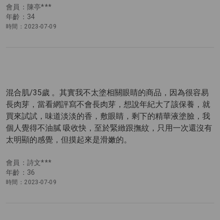
會員：陳亭***
年齡：34
時間：2023-07-09
混合肌/35歲 。其實我不太塗相關眼睛的商品，因為很容易
長肉芽，當看網評寫不會長肉芽，想說年紀大了該保養，就
買來試試，味道淡淡的香，敷眼睛，剩下的精華液塗臉，我
個人覺得不油膩 吸收快，至於緊緻跟撫紋，只用一次還沒有
太明顯的感覺，但摸起來是滑嫩的。
會員：詩文***
年齡：36
時間：2023-07-09