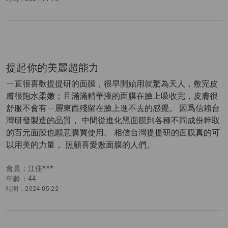
提起你的美麗超能力
ㄧ直很喜歡提提研的面膜，很早開始用就驚為天人，敷完皮
膚很飽水柔嫩；且滿滿精華液的面膜在臉上吸收完，皮膚很
舒服不會有ㄧ層東西殘留在臉上進不去的感覺。 因爲信賴台
灣研發製造的品質， 中間從進化黑面膜到各種不同成份粹取
的百元面膜也願意購買使用。 相信台灣提提研的面膜真的可
以用美的力量， 照顧喜愛敷面膜的人們。
會員：江佳***
年齡：44
時間：2024-05-22