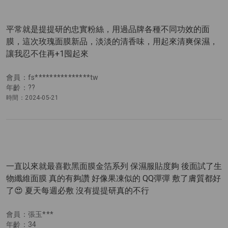
平常就是提提研的忠實粉絲，用過品牌各種不同功效的面
膜，這次玫瑰面膜新品，淡淡的清香味，用起來清爽保濕，
讓我忍不住再+1囤起來
會員：fs***************tw
年齡：??
時間：2024-05-21
一直以來就最喜歡黑面膜金箔系列 保濕服貼度夠 後面試了生
物纖維面膜 真的有夠讚 好像果凍似的 QQ彈彈 敷了膚質都好
了😍 夏天每週必敷 沒有提提研真的不行
會員：張玉***
年齡：34