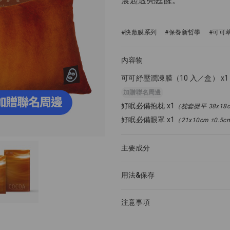
晨起透亮甦醒。
#快敷膜系列
#保養新哲學
#可可
內容物
可可紓壓潤凍膜（10 入／盒） x1
加贈聯名周邊
好眠必備抱枕 x1
（枕套攤平 38x18c
好眠必備眼罩 x1
（21x10cm ±0.5
主要成分
用法&保存
注意事項