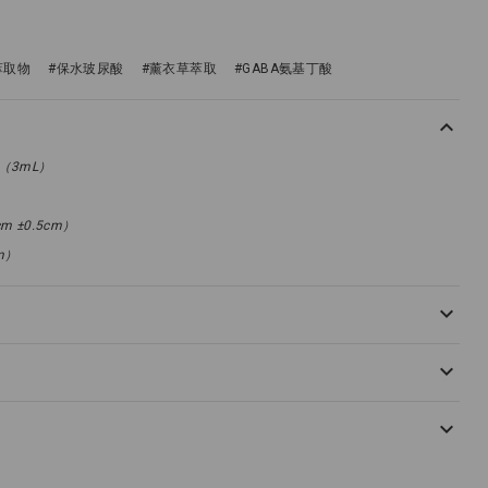
萃取物
#保水玻尿酸
#薰衣草萃取
#GABA氨基丁酸
（3mL）
m ±0.5cm）
cm）