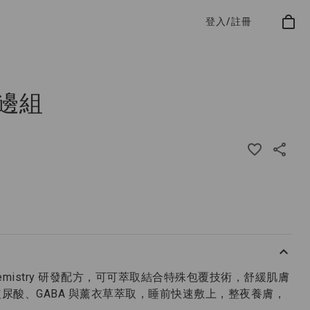
登入/註冊
邊組
iochemistry 研發配方，可可萃取結合特殊包覆技術，舒緩肌膚
尿酸、GABA 與薰衣草萃取，睡前快速敷上，整夜養膚，