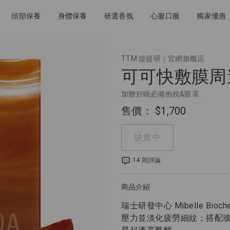
頭部保養
身體保養
研選香氛
心服口服
獨家優惠
TTM 提提研｜官網旗艦店
可可快敷膜周
加贈好眠必備抱枕&眼罩
售價：
$1,700
缺貨中
14 則評論
商品介紹
瑞士研發中心 Mibelle B
壓力並淡化疲勞細紋；搭配玻