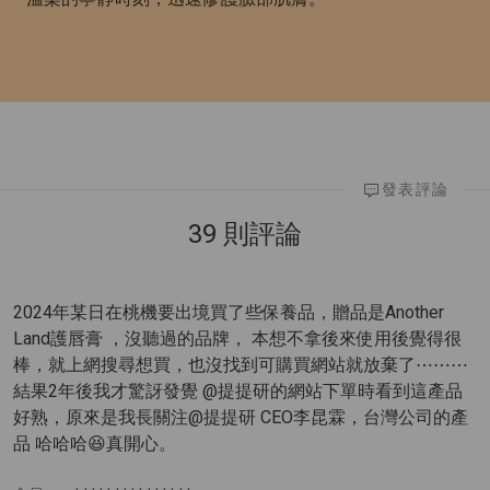
發表評論
39 則評論
2024年某日在桃機要出境買了些保養品，贈品是Another
Land護唇膏 ，沒聽過的品牌， 本想不拿後來使用後覺得很
棒，就上網搜尋想買，也沒找到可購買網站就放棄了⋯⋯⋯
結果2年後我才驚訝發覺 @提提研的網站下單時看到這產品
好熟，原來是我長關注@提提研 CEO李昆霖，台灣公司的產
品 哈哈哈😆真開心。