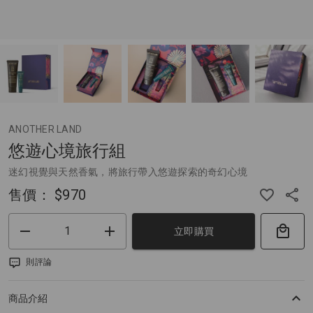
ANOTHER LAND
悠遊心境旅行組
迷幻視覺與天然香氣，將旅行帶入悠遊探索的奇幻心境
售價：
$970
立即購買
則評論
商品介紹