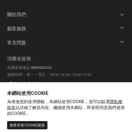
關於我們
顧客服務
常見問題
消費者服務
免費客服電話
0809082333
服務時間：周一 ~ 周五：09:30-12:00 | 13:00-17:30
@byJolab.com
聯絡我們
本網站使用COOKIE
LINE
為增進您的使用體驗，本網站使用COOKIE，您可以點選
隱私權
政策
以詳細了解其內容。繼續使用本網站，即表明同意我們使用
byJolab官方帳號
的COOKIE。
接受所有COOKIE政策