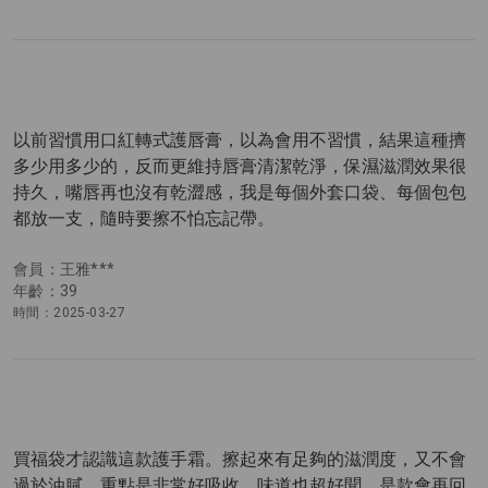
以前習慣用口紅轉式護唇膏，以為會用不習慣，結果這種擠
多少用多少的，反而更維持唇膏清潔乾淨，保濕滋潤效果很
持久，嘴唇再也沒有乾澀感，我是每個外套口袋、每個包包
都放一支，隨時要擦不怕忘記帶。
會員：王雅***
年齡：39
時間：2025-03-27
買福袋才認識這款護手霜。擦起來有足夠的滋潤度，又不會
過於油膩，重點是非常好吸收，味道也超好聞，是款會再回