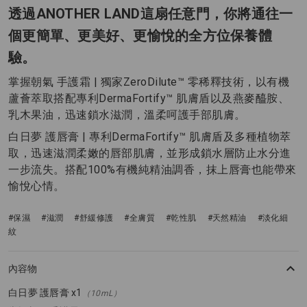
透過ANOTHER LAND這扇任意門，你將通往一
個更簡單、更美好、更愉悅的全方位保養體
驗。
掌握朝氣 手護霜 | 獨家ZeroDilute™ 零稀釋技術，以有機
蘆薈萃取搭配專利DermaFortify™ 肌膚盾以及燕麥醯胺、
乳木果油，迅速鎖水滋潤，溫柔呵護手部肌膚。
白日夢 護唇膏 | 專利DermaFortify™ 肌膚盾及多種植物萃
取，迅速滋潤柔嫩的唇部肌膚，並形成鎖水層防止水分進
一步流失。搭配100%有機純精油調香，抹上唇膏也能帶來
愉悅心情。
#保濕
#滋潤
#舒緩修護
#全膚質
#乾性肌
#天然精油
#淡化細
紋
內容物
白日夢 護唇膏 x1
（10mL）