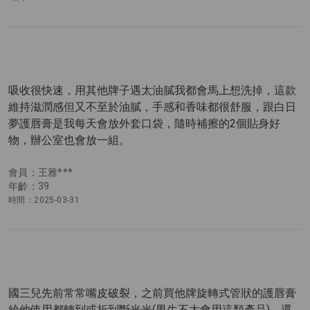
吸收很快速，用其他牌子遇太油膩我都會馬上想洗掉，這款
維持滋潤感但又不至於油膩，手感和香味都很舒服，跟白日
夢護唇膏是我每天會放外套口袋，隨時補擦的2個貼身好
物，辦公室也會放一組。
會員：王雅***
年齡：39
時間：2025-03-31
國三兒先前常常嘴皮破裂，之前買他牌旋轉式管狀的護唇膏
給他使用都轉到或折到斷光光(男生不太會用這類產品)，還