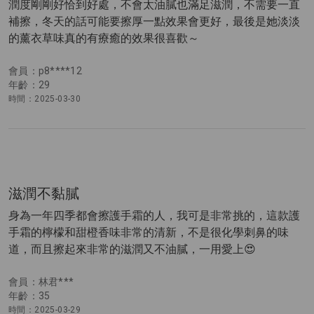
潤度剛剛好恰到好處，不會太油膩也滿足滋潤，不需要一直
補擦，冬天的話可能要擦厚一點效果會更好，最後是她淡淡
的薰衣草味真的有療癒的效果很喜歡～
會員：p8****12
年齡：29
時間：2025-03-30
滋潤不黏膩
身為一年四季都會擦護手霜的人，我可是非常挑的，這款護
手霜的檸檬和甜橙香味非常的清新，不是很化學刺鼻的味
道，而且擦起來非常的滋潤又不油膩，一用愛上😍
會員：林君***
年齡：35
時間：2025-03-29