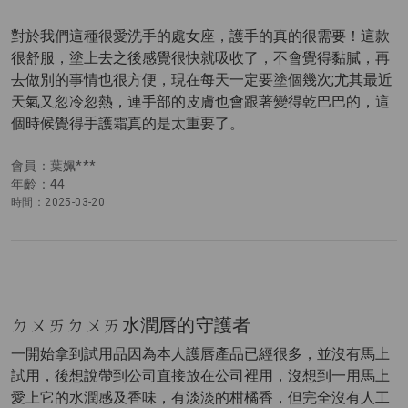
對於我們這種很愛洗手的處女座，護手的真的很需要！這款
很舒服，塗上去之後感覺很快就吸收了，不會覺得黏膩，再
去做別的事情也很方便，現在每天一定要塗個幾次;尤其最近
天氣又忽冷忽熱，連手部的皮膚也會跟著變得乾巴巴的，這
個時候覺得手護霜真的是太重要了。
會員：葉姵***
年齡：44
時間：2025-03-20
ㄉㄨㄞㄉㄨㄞ水潤唇的守護者
一開始拿到試用品因為本人護唇產品已經很多，並沒有馬上
試用，後想說帶到公司直接放在公司裡用，沒想到一用馬上
愛上它的水潤感及香味，有淡淡的柑橘香，但完全沒有人工