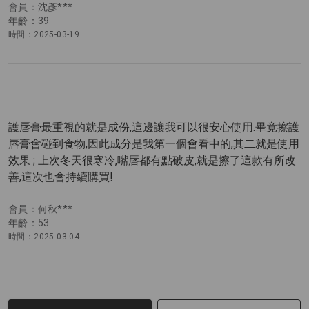
會員：沈彥***
年齡：39
時間：2025-03-19
護唇膏最重視的就是成份,這邊讓我可以很安心使用.畢竟擦護
唇膏會碰到食物,因此成分是我第一個會看中的,其二就是使用
效果 ; 上次冬天很寒冷,嘴唇都有點破皮,就是擦了這款有所改
善,這次也會持續購買!
會員：何秋***
年齡：53
時間：2025-03-04