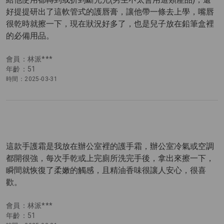
好提提研出了這軟管式的護唇膏，讓他帶一條去上學，嘴唇
很乾時就擦一下，現在狀況好多了，也是兒子放在鉛筆盒裡
的必備用品。
會員：林派***
年齡：51
時間：2025-03-31
這款手護霜是我放在辦公室裡的護手霜，辦公室冷氣或空調
都開很強，每次手乾或上完廁所洗完手後，拿出來擦一下，
瞬間就恢復了柔嫩的觸感，且精油香味很讓人安心，很喜
歡。
會員：林派***
年齡：51