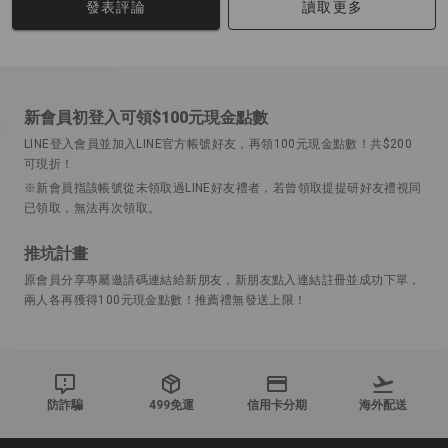
讀取更多
發表評論
新會員初登入可領$100元現金點數
LINE登入會員並加入LINE官方帳號好友，再領100元現金點數！共$200
可現折！
※新會員指該帳號從未領取過LINE好友禮者，若曾領取提提研好友禮視同
已領取，無法再次領取。
推坑計畫
原會員分享專屬邀請碼連結給新朋友，新朋友點入連結註冊並成功下單，
兩人各再獲得100元現金點數！推薦禮無發送上限！
防詐騙
499免運
信用卡分期
海外配送