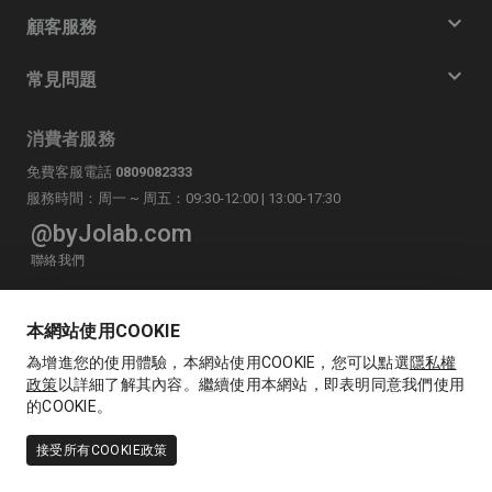
顧客服務
常見問題
消費者服務
免費客服電話
0809082333
服務時間：周一 ~ 周五：09:30-12:00 | 13:00-17:30
@byJolab.com
聯絡我們
LINE
byJolab官方帳號
本網站使用COOKIE
為增進您的使用體驗，本網站使用COOKIE，您可以點選
隱私權
政策
以詳細了解其內容。繼續使用本網站，即表明同意我們使用
的COOKIE。
Copyright © 佐見啦生技股份有限公司(統編: 53589823)版權所有，轉載必
接受所有COOKIE政策
究 本站委由柏金法律事務所