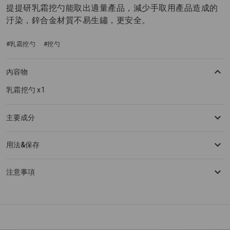
提提研乳霜挖勺能取出適量產品，減少手取用產品造成的
汙染，鋅合金材質不易生鏽，更安全。
#乳霜挖勺
#挖勺
內容物
乳霜挖勺 x1
主要成分
用法&保存
注意事項