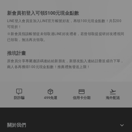
新會員初登入可領$100元現金點數
LINE登入會員並加入LINE官方帳號好友，再領100元現金點數！共$200
可現折！
※新會員指該帳號從未領取過LINE好友禮者，若曾領取提提研好友禮視同
已領取，無法再次領取。
推坑計畫
原會員分享專屬邀請碼連結給新朋友，新朋友點入連結註冊並成功下單，
兩人各再獲得100元現金點數！推薦禮無發送上限！
防詐騙
499免運
信用卡分期
海外配送
關於我們