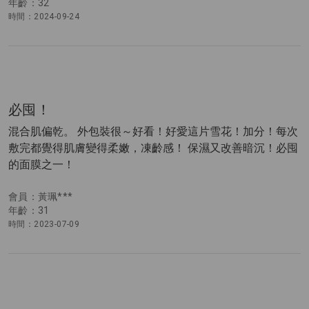
年齡：32
時間：2024-09-24
必囤！
混合肌偏乾。 外包裝很～好看！好愛這片雪花！加分！每次
敷完都覺得肌膚變得柔嫩，凍齡感！ 保濕又改善暗沉！必囤
的面膜之一！
會員：黃珮***
年齡：31
時間：2023-07-09