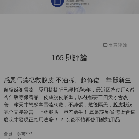
發表評論
165 則評論
感恩雪藻拯救脫皮 不油膩、超修復、華麗新生
超級感謝雪藻，愛用提提研已經超過5年，最近因為使用A 醇
杏仁酸等保養品，皮膚脫皮嚴重，以往都要三四天才會改
善，昨天才想起拿雪藻來敷，不誇張，敷後隔天，脫皮狀況
完全直接改善，上妝服貼，宛若新生！ 真是該反省 怎麼會這
麼晚才發現正確用法😂！？ 以後不怕再使用酸類用品
會員：吳英***