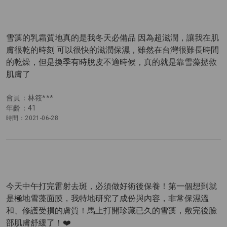
雪藻的乳霜質地真的是我冬天必備品 因為超滋潤，讓我在肌
膚很乾的時刻 可以很快的滋潤保濕，雖然在台灣很難長時間
的乾燥，但是換季有時脫皮不適時候，真的就是靠雪藻拯救
肌膚了
會員：林筱***
年齡：41
時間：2021-06-28
今天中午打完雷射去斑，必須做好術後保養！第一個想到就
是極地雪藻面膜，我特地研究了成份與內容，非常保濕溫
和、修護受損的膚質！馬上打開珍藏已久的雪藻，敷完後臉
部肌膚舒緩了！❤️