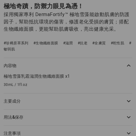
極地奇蹟，防禦力眼見為憑！
採用獨家專利 DermaFortify™ 極地雪藻能啟動肌膚的防護
因子，幫助抵抗環境的傷害，修護老化受損的膚質；搭配
生物纖維面膜，更能幫助肌膚吸收，亮出健康光采。
#珍稀原萃系列
#生物纖維面膜
#滋潤
#抗老
#全膚質
#乾性肌
#
敏弱肌
內容物
極地雪藻乳霜滋潤生物纖維面膜 x1
30mL / 1fl.oz
主要成分
用法&保存
注意事項