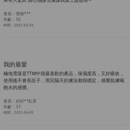
果令人驚艷 真心感謝雪藻讓我愛上提提研~
會員：蕾姬***
年齡：52
時間：2021-06-30
我的最愛
極地雪藻是TTM中我最喜歡的產品，保濕度高，又好吸收，
使用後不會長痘子，用完隔天的膚況都很穩定，感覺肌膚喝
飽水的感覺。
會員：好好**虹君
年齡：37
時間：2021-06-30