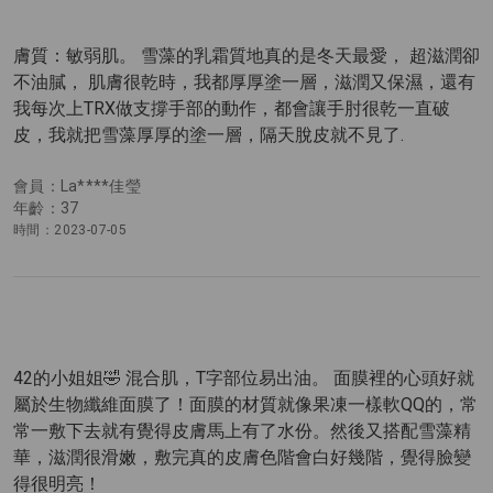
膚質：敏弱肌。 雪藻的乳霜質地真的是冬天最愛， 超滋潤卻
不油膩， 肌膚很乾時，我都厚厚塗一層，滋潤又保濕，還有
我每次上TRX做支撐手部的動作，都會讓手肘很乾一直破
皮，我就把雪藻厚厚的塗一層，隔天脫皮就不見了.
會員：La****佳瑩
年齡：37
時間：2023-07-05
42的小姐姐🤣 混合肌，T字部位易出油。 面膜裡的心頭好就
屬於生物纖維面膜了！面膜的材質就像果凍一樣軟QQ的，常
常一敷下去就有覺得皮膚馬上有了水份。然後又搭配雪藻精
華，滋潤很滑嫩，敷完真的皮膚色階會白好幾階，覺得臉變
得很明亮！