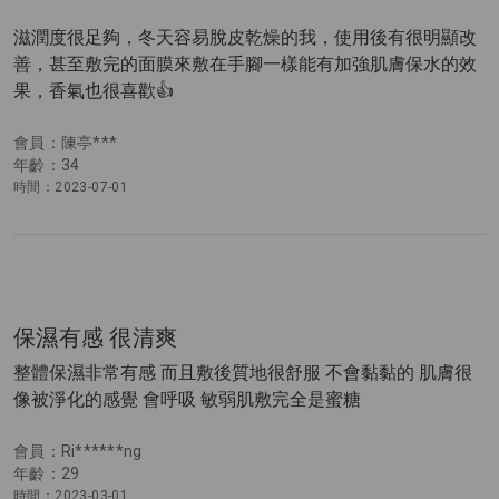
滋潤度很足夠，冬天容易脫皮乾燥的我，使用後有很明顯改
善，甚至敷完的面膜來敷在手腳一樣能有加強肌膚保水的效
果，香氣也很喜歡👍
會員：陳亭***
年齡：34
時間：2023-07-01
保濕有感 很清爽
整體保濕非常有感 而且敷後質地很舒服 不會黏黏的 肌膚很
像被淨化的感覺 會呼吸 敏弱肌敷完全是蜜糖
會員：Ri******ng
年齡：29
時間：2023-03-01