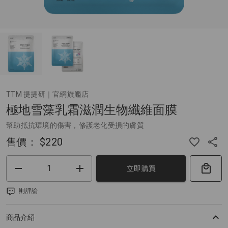
TTM 提提研｜官網旗艦店
極地雪藻乳霜滋潤生物纖維面膜
幫助抵抗環境的傷害，修護老化受損的膚質
售價：
$220
立即購買
則評論
商品介紹