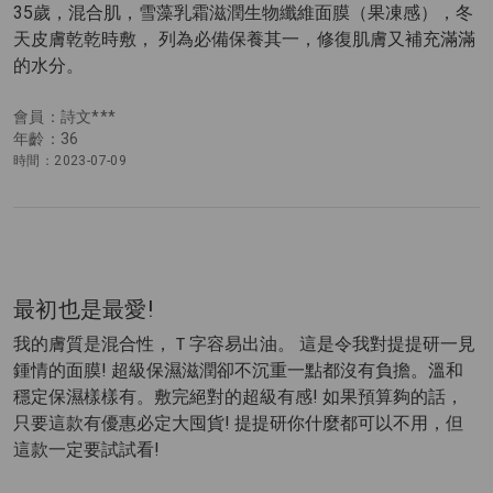
35歲，混合肌，雪藻乳霜滋潤生物纖維面膜（果凍感），冬
天皮膚乾乾時敷， 列為必備保養其一，修復肌膚又補充滿滿
的水分。
會員：詩文***
年齡：36
時間：2023-07-09
最初也是最愛!
我的膚質是混合性，Ｔ字容易出油。 這是令我對提提研一見
鍾情的面膜! 超級保濕滋潤卻不沉重一點都沒有負擔。溫和
穩定保濕樣樣有。敷完絕對的超級有感! 如果預算夠的話，
只要這款有優惠必定大囤貨! 提提研你什麼都可以不用，但
這款一定要試試看!