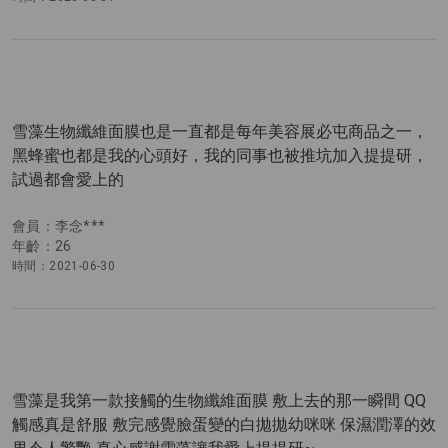
雪藻生物纖維面膜也是一直都是每年美容展必屯商品之一，
黑蜂蜜也都是我的心頭好，我的同事也被推坑加入提提研，
試過都會愛上的
會員：李念***
年齡：26
時間：2021-06-30
雪藻是我第一款接觸的生物纖維面膜 敷上去的那一瞬間 QQ
觸感真是舒服 敷完感覺臉蛋變的白拋拋幼咪咪 保濕潤澤的效