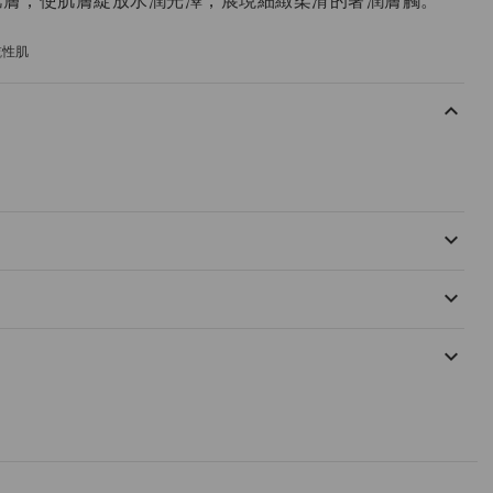
肌膚，使肌膚綻放水潤光澤，展現細緻柔滑的奢潤膚觸。
乾性肌