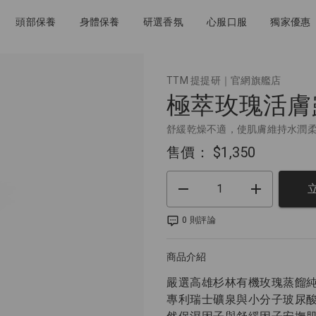
頭部保養
身體保養
研選香氛
心服口服
獨家優惠
TTM 提提研｜官網旗艦店
極萃玫瑰活膚
舒緩乾燥不適，使肌膚維持水潤
售價：
$1,350
0 則評論
商品介紹
嚴選高雄杉林有機玫瑰蒸餾
專利瑞士礦泉與小分子玻尿