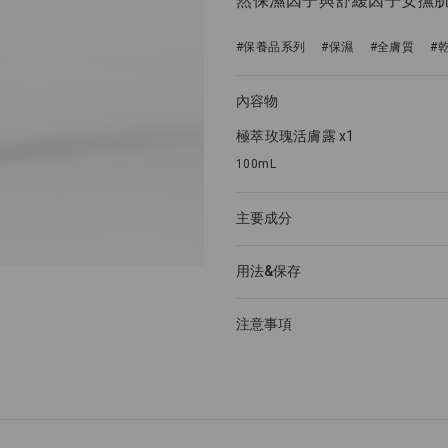
然保濕因子與舒緩因子安撫
#保養品系列
#保濕
#全膚質
#
內容物
極萃玫瑰活膚露 x1
100mL
主要成分
用法&保存
注意事項