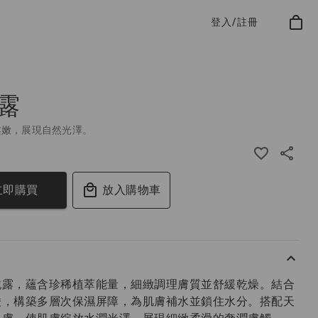
登入/註冊
露
柔嫩，展現自然光澤。
立即購買
放入購物車
純露，蘊含珍稀植萃能量，細緻調理膚質並舒緩乾燥。結合
酸，構築多層次保濕屏障，為肌膚補水並鎖住水分。搭配天