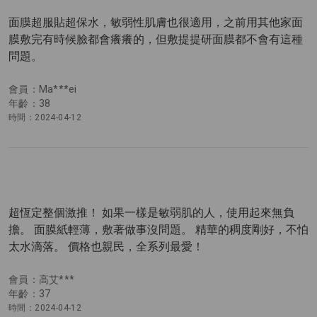
面膜超服貼超保水，敏弱性肌膚也很適用，之前用其他家面
膜敷完有時候臉都會癢癢的，但敷提提研面膜都不會有這種
問題。
會員：Ma***ei
年齡：38
時間：2024-04-12
超恆定整個激推！ 如果一樣是敏弱肌的人，使用起來無負
擔。 面膜紙輕薄，敷著做事沒問題。 精華的稠度剛好，不怕
太水滴落。 價格也親民，全系列最愛！
會員：高艾***
年齡：37
時間：2024-04-12