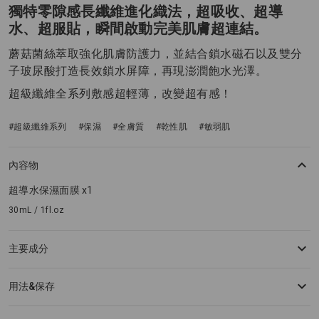
獨特零隙感長纖維進化織法，超吸收、超導
水、超服貼，瞬間啟動完美肌膚超連結。
蘑菇菌絲萃取強化肌膚防護力，並結合鎖水磁石以及雙分
子玻尿酸打造長效鎖水屏障，再現澎潤飽水光澤。
超級纖維全系列敷感超輕薄，改變超有感！
#超級纖維系列
#保濕
#全膚質
#乾性肌
#敏弱肌
內容物
超導水保濕面膜 x1
30mL / 1fl.oz
主要成分
用法&保存