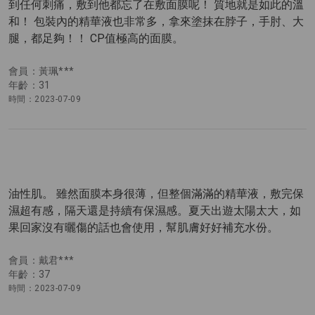
到任何刺痛，敷到他都忘了在敷面膜呢！ 質地就是如此的溫
和！ 包裝內的精華液也非常多，拿來塗抹在脖子，手肘、大
腿，都足夠！！ CP值極高的面膜。
會員：黃珮***
年齡：31
時間：2023-07-09
油性肌。 雖然面膜本身很薄，但整個滿滿的精華液，敷完保
濕超有感，隔天還是持續有保濕感。夏天出遊太陽太大，如
果回家沒有曬傷的話也會使用，幫肌膚好好補充水份。
會員：戴君***
年齡：37
時間：2023-07-09