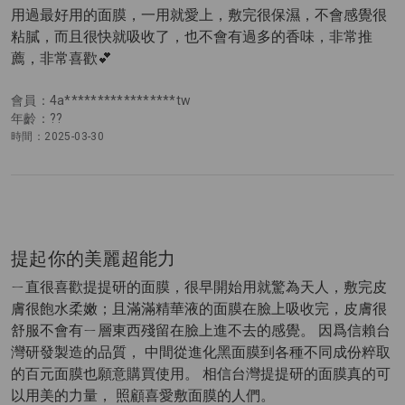
用過最好用的面膜，一用就愛上，敷完很保濕，不會感覺很
粘膩，而且很快就吸收了，也不會有過多的香味，非常推
薦，非常喜歡💕
會員：4a*****************tw
年齡：??
時間：2025-03-30
提起你的美麗超能力
ㄧ直很喜歡提提研的面膜，很早開始用就驚為天人，敷完皮
膚很飽水柔嫩；且滿滿精華液的面膜在臉上吸收完，皮膚很
舒服不會有ㄧ層東西殘留在臉上進不去的感覺。 因爲信賴台
灣研發製造的品質， 中間從進化黑面膜到各種不同成份粹取
的百元面膜也願意購買使用。 相信台灣提提研的面膜真的可
以用美的力量， 照顧喜愛敷面膜的人們。