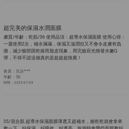
超完美的保濕水潤面膜
膚質/年齡：乾肌/36 使用品項：超導水保濕面膜 使用心得：
一週使用2次，補水滿滿，保濕又滋潤但又不會令皮膚有負
擔，減少臉部因乾燥而脫皮現象，用完臉容光煥發水嫩Q
彈，不得不說這個真的是超超超推薦！
會員：呂詠***
年齡：36
時間：2023-07-09
35/混合肌 超導水保濕面膜薄透又超補水，臉乾乾就會拿來
敷一下，好保濕、好吸收、好透亮，旅遊時會帶些面膜敷好