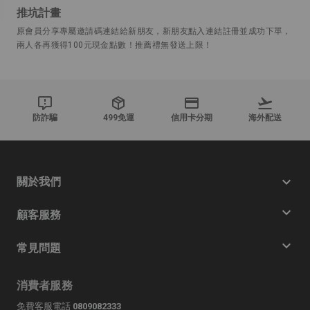
推坑計畫
原會員分享專屬邀請碼連結給新朋友，新朋友點入連結註冊並成功下單，
兩人各再獲得100元現金點數！推薦禮無發送上限！
防詐騙
499免運
信用卡分期
海外配送
關於我們
顧客服務
常見問題
消費者服務
免費客服電話
0809082333