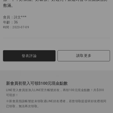
敷滿。
會員：詩文***
年齡：36
時間：2023-07-09
讀取更多
發表評論
新會員初登入可領$100元現金點數
LINE登入會員並加入LINE官方帳號好友，再領100元現金點數！共$200
可現折！
※新會員指該帳號從未領取過LINE好友禮者，若曾領取提提研好友禮視同
已領取，無法再次領取。