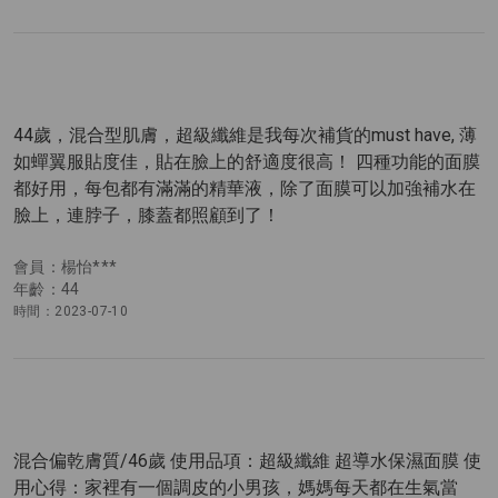
44歲，混合型肌膚，超級纖維是我每次補貨的must have, 薄
如蟬翼服貼度佳，貼在臉上的舒適度很高！ 四種功能的面膜
都好用，每包都有滿滿的精華液，除了面膜可以加強補水在
臉上，連脖子，膝蓋都照顧到了！
會員：楊怡***
年齡：44
時間：2023-07-10
混合偏乾膚質/46歲 使用品項：超級纖維 超導水保濕面膜 使
用心得：家裡有一個調皮的小男孩，媽媽每天都在生氣當