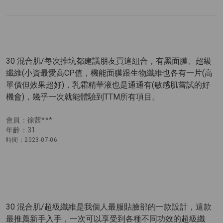
30 混合肌/每次推坑都建議朋友買這組合，有黑面膜、超級
纖維(小資最愛高CP值，機能面膜跟生物纖維也各有一片(高
單價但效果超好)，乳霜精華液也是通通有(敏感肌嘗試的好
機會)，幾乎一次就能體驗到TTM所有項目。
會員：徐茜***
年齡：31
時間：2023-07-06
30 混合肌/超級纖維是我個人最服貼臉部的一款設計，這款
最推薦新手入手，一次可以享受到各種不同功效的超級纖