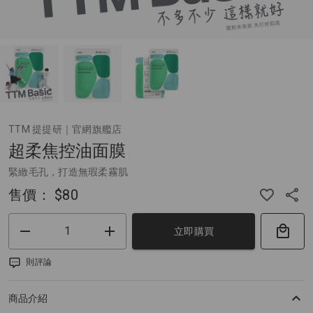
TTM 提提研｜官網旗艦店
超柔焦控油面膜
緊緻毛孔，打造無瑕柔霧肌
售價：
$80
立即購買
則評論
商品介紹