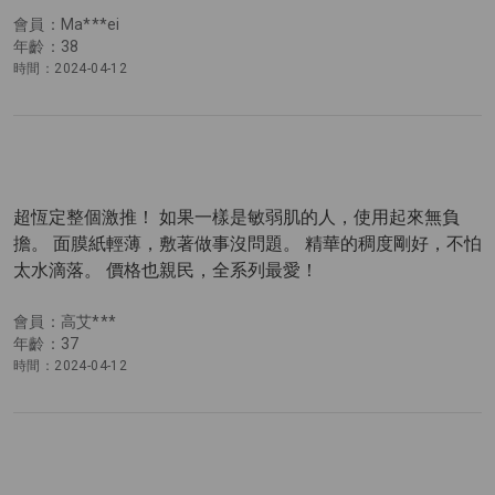
會員：Ma***ei
年齡：38
時間：2024-04-12
超恆定整個激推！ 如果一樣是敏弱肌的人，使用起來無負
擔。 面膜紙輕薄，敷著做事沒問題。 精華的稠度剛好，不怕
太水滴落。 價格也親民，全系列最愛！
會員：高艾***
年齡：37
時間：2024-04-12