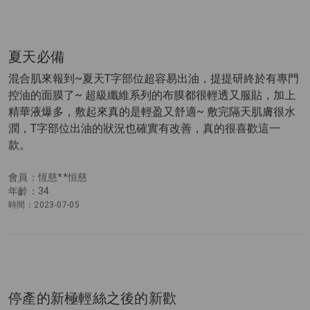
夏天必備
混合肌來報到~夏天T字部位超容易出油，提提研終於有專門
控油的面膜了~ 超級纖維系列的布膜都很輕透又服貼，加上
精華液爆多，敷起來真的是輕盈又舒適~ 敷完隔天肌膚很水
潤，T字部位出油的狀況也確實有改善，真的很喜歡這一
款。
會員：恆慈**恒慈
年齡：34
時間：2023-07-05
停產的新極輕絲之後的新歡