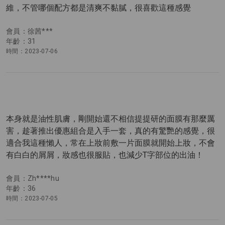
維，不管哪個配方都是清爽不黏膩，很喜歡這種感覺
會員：徐茜***
年齡：31
時間：2023-07-06
本身就是油性肌膚，剛開始還不相信提提研的面膜有那麼厲
害，趁著推出優惠組合是入手一套，真的有驚艷的感覺，很
適合我這種懶人，常在上妝前敷一片面膜就開始上妝，不會
有白白的屑屑，妝感也很服貼，也減少T字部位的出油！
會員：Zh****hu
年齡：36
時間：2023-07-05