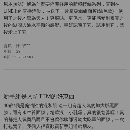
原本無法理解為什麼要停產好用的新極輕絲系列，直到在
LINE上的直播活動，被送了一片超級纖維面膜(綠色款)，使
用了之後才驚為天人！更服貼、更保水、更能感受到敷完之
後的滋潤與油水平衡的感覺。幸好認識了它、試用到它，然
後愛上了它！
會員：陳怡***
年齡：39
時間：2023-07-04
新手組是入坑TTM的好東西
40歲/我是偏油性的混和肌 這一組有超人氣的加大版黑面
膜，還有永生苔面膜，精華液、小乳霜，真的很划算喔！真
的都把人氣商品而且不會讓你臉部過於太吃重的面膜，一次
打包賣了。我個人很喜歡買新手組送給朋友。