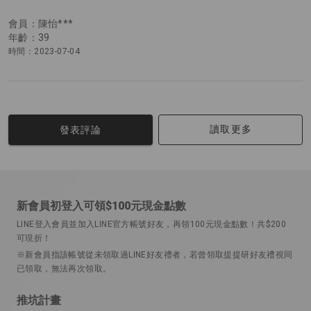
會員：陳怡***
年齡：39
時間：2023-07-04
讀取更多
發表評論
新會員初登入可領$100元現金點數
LINE登入會員並加入LINE官方帳號好友，再領100元現金點數！共$200
可現折！
※新會員指該帳號從未領取過LINE好友禮者，若曾領取提提研好友禮視同
已領取，無法再次領取。
推坑計畫