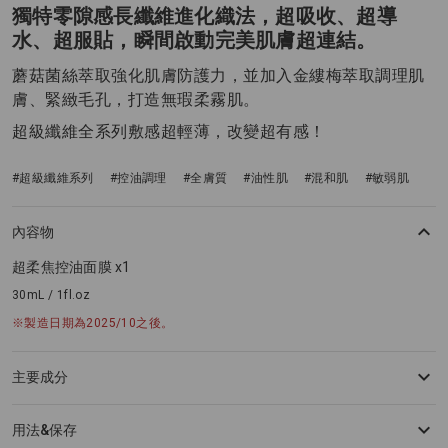
獨特零隙感長纖維進化織法，超吸收、超導
水、超服貼，瞬間啟動完美肌膚超連結。
蘑菇菌絲萃取強化肌膚防護力，並加入金縷梅萃取調理肌
膚、緊緻毛孔，打造無瑕柔霧肌。
超級纖維全系列敷感超輕薄，改變超有感！
#超級纖維系列
#控油調理
#全膚質
#油性肌
#混和肌
#敏弱肌
內容物
超柔焦控油面膜 x1
30mL / 1fl.oz
※製造日期為2025/10之後。
主要成分
用法&保存