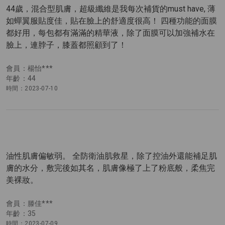
44歲，混合型肌膚，超級纖維是我每次補貨的must have, 薄
如蟬翼服貼度佳，貼在臉上的舒適度很高！ 四種功能的面膜
都好用，每包都有滿滿的精華液，除了面膜可以加強補水在
臉上，連脖子，膝蓋都照顧到了！
會員：楊怡***
年齡：44
時間：2023-07-10
油性肌膚偏敏弱。 全防衛油肌救星，除了控油外還能補足肌
膚的水分，敷完後如其名，肌膚像極了上了粉底般，柔焦完
美裸妝。
會員：滕佳***
年齡：35
時間：2023-07-09