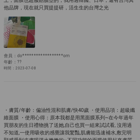
上，面膜也超服貼臉型的，我用過韓國、日本，還有台灣其
他品牌，現在就只買提提研，活生生的台灣之光
會員：do******************om
年齡：??
時間：2023-07-08
・膚質/年齡：偏油性混和肌膚/快40歲 ・使用品項：超級纖
維面膜 ・使用心得：原本我都是用黑面膜系列~在今年過年
買朋友的生日禮物挑了送她,自己也買一組來試試看, 沒用過
不知道,一使用吸收的感覺讓我驚豔,肌膚能迅速補水,敷完明