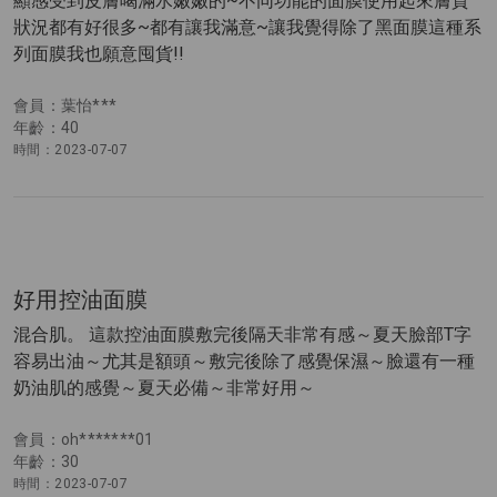
顯感受到皮膚喝滿水嫩嫩的~不同功能的面膜使用起來膚質
狀況都有好很多~都有讓我滿意~讓我覺得除了黑面膜這種系
列面膜我也願意囤貨!!
會員：葉怡***
年齡：40
時間：2023-07-07
好用控油面膜
混合肌。 這款控油面膜敷完後隔天非常有感～夏天臉部T字
容易出油～尤其是額頭～敷完後除了感覺保濕～臉還有一種
奶油肌的感覺～夏天必備～非常好用～
會員：oh*******01
年齡：30
時間：2023-07-07