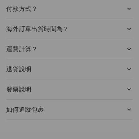
付款方式？
海外訂單出貨時間為？
運費計算？
退貨說明
發票說明
如何追蹤包裹