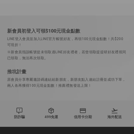
新會員初登入可領$100元現金點數
LINE登入會員並加入LINE官方帳號好友，再領100元現金點數！共$200
可現折！
※新會員指該帳號從未領取過LINE好友禮者，若曾領取提提研好友禮視同
已領取，無法再次領取。
推坑計畫
原會員分享專屬邀請碼連結給新朋友，新朋友點入連結註冊並成功下單，
兩人各再獲得100元現金點數！推薦禮無發送上限！
防詐騙
499免運
信用卡分期
海外配送